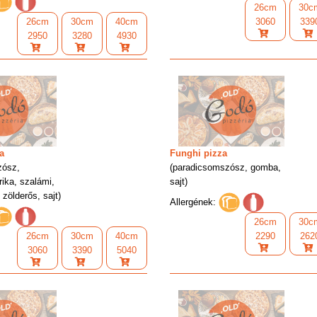
26cm
30c
26cm
30cm
40cm
3060
339
2950
3280
4930
a
Funghi pizza
zósz,
(paradicsomszósz, gomba,
ika, szalámi,
sajt)
 zölderős, sajt)
Allergének:
26cm
30c
26cm
30cm
40cm
2290
262
3060
3390
5040