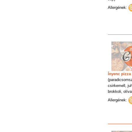
Allergének:
Ínyenc pizza
(paradicsoms
csirkemell, ju
brokkoli, olív
Allergének: