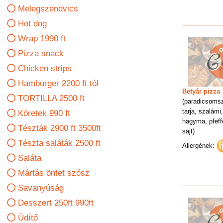
Melegszendvics
Hot dog
Wrap 1990 ft
Pizza snack
Chicken strips
Hamburger 2200 ft tól
Betyár pizza
TORTILLA 2500 ft
(paradicsomsz
tarja, szalámi
Köretek 990 ft
hagyma, pfeff
Tészták 2900 ft 3500ft
sajt)
Tészta saláták 2500 ft
Allergének:
Saláta
Mártás öntet szósz
Savanyúság
Desszert 250ft 990ft
Üdítő