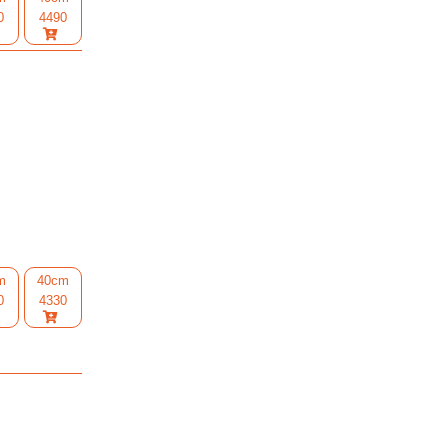
0
4490
m
40cm
0
4330