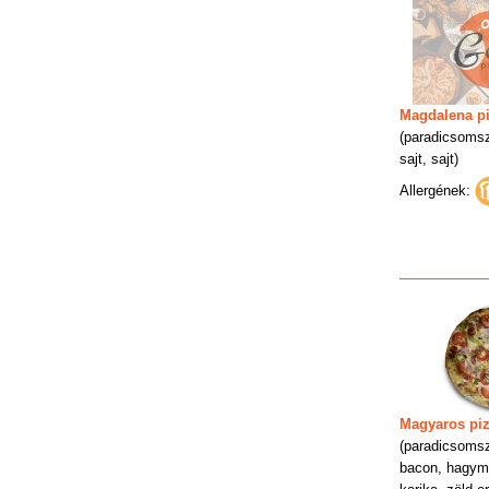
Magdalena p
(paradicsomsz
sajt, sajt)
Allergének:
Magyaros pi
(paradicsomsz
bacon, hagym