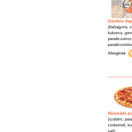
Giardino Veg
(lilahagyma, sa
kukorica, gom
paradicsomsz
paradicsomkar
Allergének:
Húsimádó pi
(szalámi, par
csirkemell, kol
sajt)