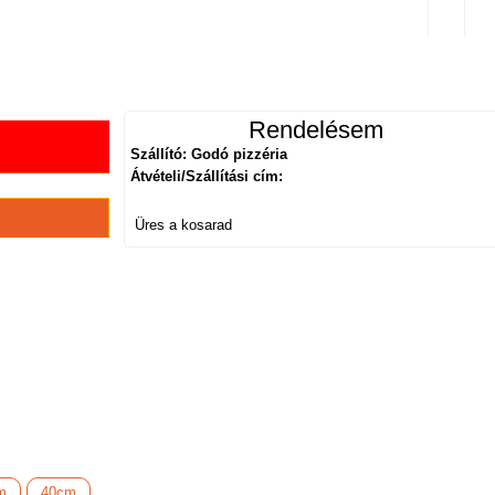
sztráció
Rendelésem
Szállító: Godó pizzéria
Átvételi/Szállítási cím:
Üres a kosarad
m
40cm