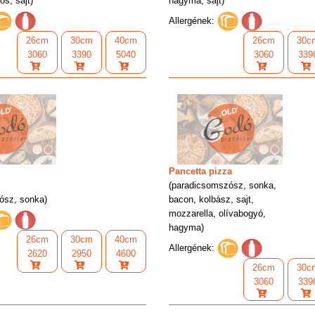
ős, sajt)
hagyma, sajt)
Allergének:
26cm
30cm
40cm
26cm
30c
3060
3390
5040
3060
339
Pancetta pizza
(paradicsomszósz, sonka,
ósz, sonka)
bacon, kolbász, sajt,
mozzarella, olívabogyó,
hagyma)
26cm
30cm
40cm
Allergének:
2620
2950
4600
26cm
30c
3060
339