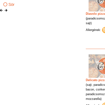
Sör
Diavolo pizz
(paradicsomsz
sajt)
Allergének:
Delicato pizz
(sajt, paradic
bacon, csirkem
paradicsomsz
mozzarella)