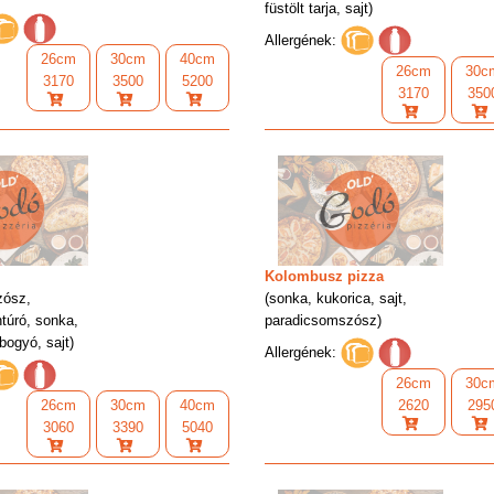
füstölt tarja, sajt)
Allergének:
26cm
30cm
40cm
26cm
30c
3170
3500
5200
3170
350
Kolombusz pizza
zósz,
(sonka, kukorica, sajt,
htúró, sonka,
paradicsomszósz)
abogyó, sajt)
Allergének:
26cm
30c
26cm
30cm
40cm
2620
295
3060
3390
5040