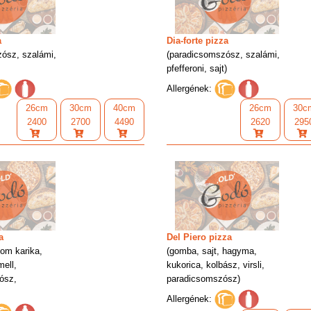
a
Dia-forte pizza
ósz, szalámi,
(paradicsomszósz, szalámi,
pfefferoni, sajt)
Allergének:
26cm
30cm
40cm
26cm
30c
2400
2700
4490
2620
295
a
Del Piero pizza
som karika,
(gomba, sajt, hagyma,
ell,
kukorica, kolbász, virsli,
ósz,
paradicsomszósz)
Allergének: