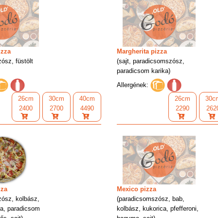
izza
Margherita pizza
ósz, füstölt
(sajt, paradicsomszósz,
paradicsom karika)
Allergének:
26cm
30cm
40cm
26cm
30c
2400
2700
4490
2290
262
zza
Mexico pizza
ósz, kolbász,
(paradicsomszósz, bab,
a, paradicsom
kolbász, kukorica, pfefferoni,