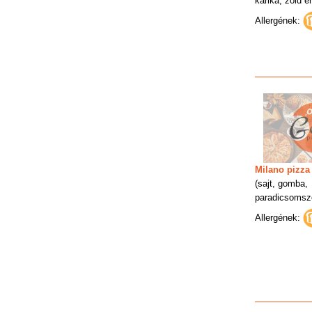
karika, zöld er
Allergének:
Milano pizza
(sajt, gomba,
paradicsomsz
Allergének: