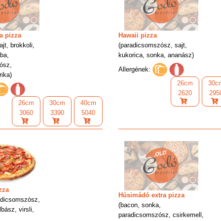
a pizza
Hawaii pizza
jt, brokkoli,
(paradicsomszósz, sajt,
ba,
kukorica, sonka, ananász)
ósz,
Allergének:
ika)
26cm
30c
2620
295
26cm
30cm
40cm
3060
3390
5040
zza
Húsimádó extra pizza
adicsomszósz,
(bacon, sonka,
bász, virsli,
paradicsomszósz, csirkemell,