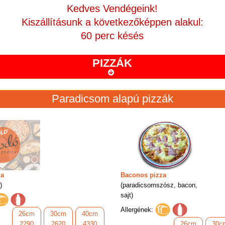
Kedves Vendégeink!
. 45/c
Belépés
Kiszállításunk a következőképpen alakul:
szállítás
Főoldal
Étlap
Rólunk
Belépés
Regi
60 perc késés
PIZZÁK
Paradicsom alapú pizzák
za
Baconos pizza
)
(paradicsomszósz, bacon,
sajt)
Allergének:
26cm
30cm
40cm
2290
2620
4330
26cm
30c