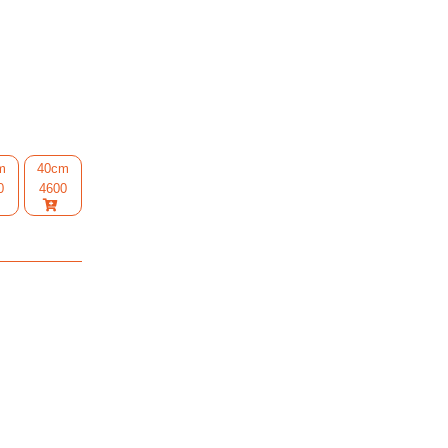
m
40cm
0
4600