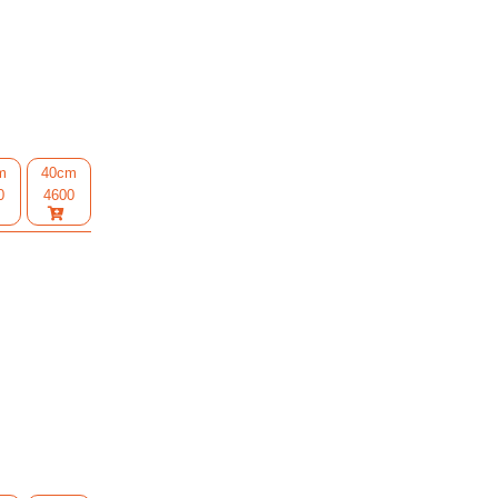
m
40cm
0
4600