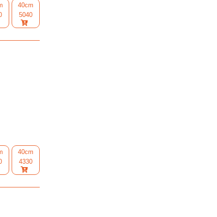
m
40cm
0
5040
m
40cm
0
4330