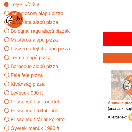
Teljes kínálat
36 (30) / 526 61 62
36 (29) / 745 146
2241 Sülysáp, Vasút u
Paradicsom alapú pizza
Házhoz
Erőspista alapú pizza
Bolognai ragu alapú pizzák
Mustáros alapú pizza
Fűszeres tejföl alapú pizza
Torma alapú pizza
Barbecue alapú pizza
Fele fele pizza
Kívánság pizza
Levesek 990 ft
Frissensült ár körettel
Ananász piz
(ananász, sajt
Frissensült töltött hús
Allergének:
Frissensült tál ár körettel
Gyerek menük 1990 ft