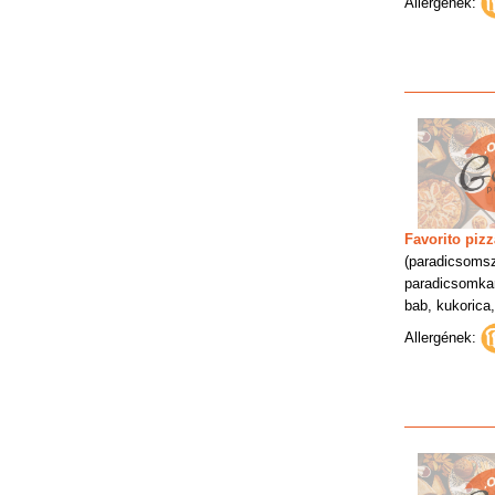
Allergének:
Favorito pizz
(paradicsoms
paradicsomkar
bab, kukorica,
Allergének: