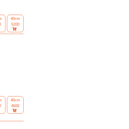
m
40cm
0
5200
m
40cm
0
4600