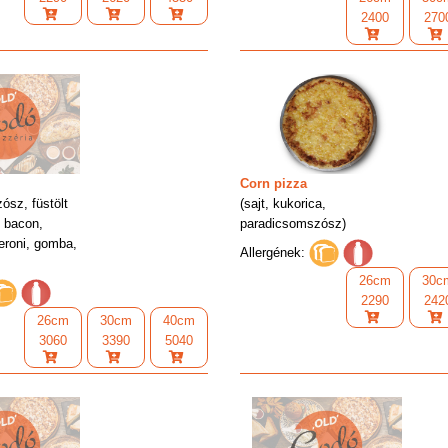
2400
270
Corn pizza
ósz, füstölt
(sajt, kukorica,
, bacon,
paradicsomszósz)
eroni, gomba,
Allergének:
26cm
30c
2290
242
26cm
30cm
40cm
3060
3390
5040