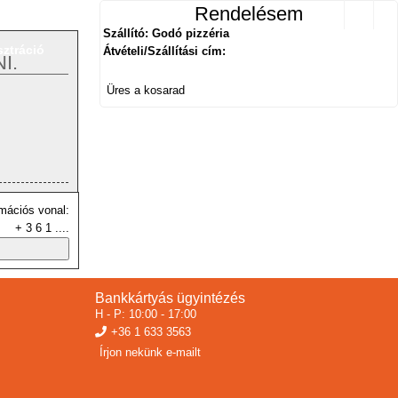
Rendelésem
Szállító: Godó pizzéria
sztráció
Átvételi/Szállítási cím:
I.
Üres a kosarad
mációs vonal:
+ 3 6 1 ....
Bankkártyás ügyintézés
H - P: 10:00 - 17:00
+36 1 633 3563
Írjon nekünk e-mailt