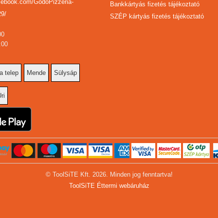
cebook.com/GodoPizzéria-
Bankkártyás fizetés tájékoztató
9/
SZÉP kártyás fizetés tájékoztató
00
:00
a telep
Mende
Sülysáp
ri
© ToolSiTE Kft. 2026. Minden jog fenntartva!
ToolSiTE Éttermi webáruház