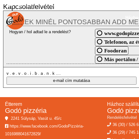
Kapcsolatfelvétel
36 (30) / 526 61 62
36 (29) / 745 146
2241 Sülysáp, Vasút u
Házhoz
KÉRLEK MINÉL PONTOSABBAN ADD MEG
Hogyan / hol adtad le a rendelést?
www.godopizze
Telefonon, az 
Foodoran
Más portálon 
v . e . v . o . i . b . a . n . k ....
Étterem
Házhoz szállít
Godó pizzéria
Godó pizz
Rendelésfelvétel
2241 Sülysáp, Vasút u. 45/c
36 (30) / 526 
https://www.facebook.com/GodoPizzéria-
36 (29) / 745 
1016988041672829/