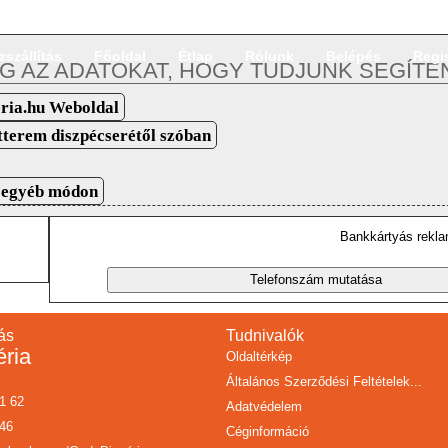
. 45/c
Belépés
szállítás
Főoldal
Étlap
Rólunk
Belépés
Regi
 AZ ADATOKAT, HOGY TUDJUNK SEGÍTEN
ria.hu Weboldal
étterem diszpécserétől szóban
/ egyéb módon
Bankkártyás rekla
ás
Tudnivalók
éria
Oldaltérkép
Általános Szerződési Feltételek...
61 62
Adatvédelem
146
Céginformáció