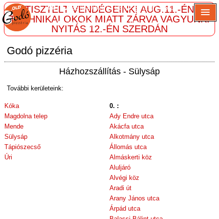
TISZTELT VENDÉGEINK! AUG.11.-ÉN
36 (30) / 526 61 62
36 (29) / 745 146
TECHNIKAI OKOK MIATT ZÁRVA VAGYUNK!
2241 Sülysáp, Vasút u. 45/c
Belépés
NYITÁS 12.-ÉN SZERDÁN
Godó pizzéria
Házhozszállítás - Sülysáp
További kerületeink:
Kóka
0. :
Magdolna telep
Ady Endre utca
Mende
Akácfa utca
Sülysáp
Alkotmány utca
Tápiószecső
Állomás utca
Úri
Almáskerti köz
Aluljáró
Alvégi köz
Aradi út
Arany János utca
Árpád utca
Balassi Bálint utca