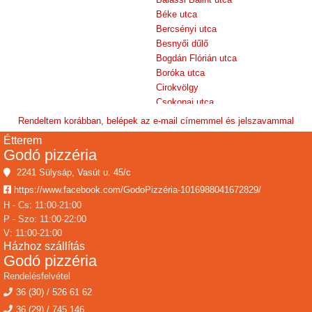
Béke utca
Bercsényi utca
Besnyői dűlő
Bogdán Flórián utca
Boróka utca
Cirokvölgy
Csokonai utca
Dankó Pista köz
Rendeltem korábban, belépek az e-mail címemmel és jelszavammal
Dankó Pista utca
Étterem
Deák Ferenc utca
Godó pizzéria
Dózsa György köz
2241 Sülysáp, Vasút u. 45/c
Dózsa György utca
https://www.facebook.com/GodoPizzéria-1016988041672829/
Dr Gáspár István köz
Dr. Gáspár István köz
H - Cs: 11:00-21:00
P - Szo: 11:00-22:00
Eötvös utca
V: 11:00-21:00
Erkel Ferenc utca
Házhoz szállítás
Forró köz
Godó pizzéria
Forrói utca
Rendelésfelvétel
Fő út
36 (30) / 526 61 62
Gárdonyi Géza utca
Haleszi dűlő
36 (29) / 745 146