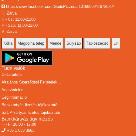
Határ út
https://www.facebook.com/GodoPizzéria-1016988041672829/
Határ utca
H: Zárva
Hunyadi utca
K - Cs: 11:00-21:00
Ibolya utca
P - Szo: 11:00-22:00
Iskola utca
V: Zárva
Jókai út
József Attila utca
Kóka
Magdolna telep
Mende
Sülysáp
Tápiószecső
Úri
Kamilla utca
Kápolna utca
Katona József utca
Tudnivalók
Kender köz
Kinizsi Pál utca
Oldaltérkép
Kis köz
Általános Szerződési Feltételek...
Kishíd köz
Adatvédelem
Kiskókai utca
Céginformáció
Kistelek tanya
Bankkártyás fizetés tájékoztató
Kodály Zoltán utca
SZÉP kártyás fizetés tájékoztató
Kókai utca
Bankkártyás ügyintézés
Kossuth Lajos utca
H - P: 10:00 - 17:00
Kossuth tér
+36 1 633 3563
Laky dűlő