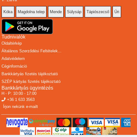
Kóka
Magdolna telep
Mende
Sülysáp
Tápiószecső
Úri
Tudnivalók
Oldaltérkép
Általános Szerződési Feltételek...
Adatvédelem
Céginformáció
Bankkártyás fizetés tájékoztató
SZÉP kártyás fizetés tájékoztató
Bankkártyás ügyintézés
H - P: 10:00 - 17:00
+36 1 633 3563
Írjon nekünk e-mailt