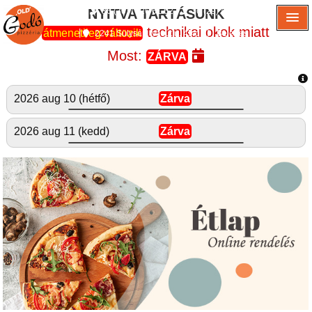
NYITVA TARTÁSUNK
36 (30) / 526 61 62
36 (29) / 745 146
technikai okok miatt
átmenetileg változik
2241 Sülysáp, Vasút u. 45/c
Belépés
Most:
ZÁRVA
2026 aug 10 (hétfő)
Zárva
2026 aug 11 (kedd)
Zárva