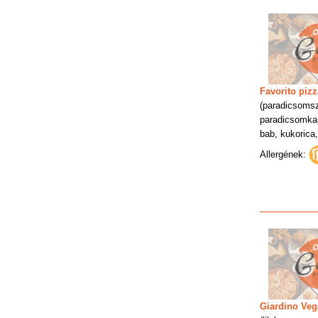
Favorito pizz
(paradicsoms
paradicsomkar
bab, kukorica,
Allergének:
Giardino Veg