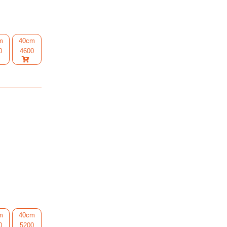
m
40cm
0
4600
m
40cm
0
5200