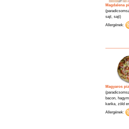
Magdalena p
(paradicsomsz
sajt, sajt)
Allergének:
Magyaros pi
(paradicsomsz
bacon, hagym
karika, zöld er
Allergének: