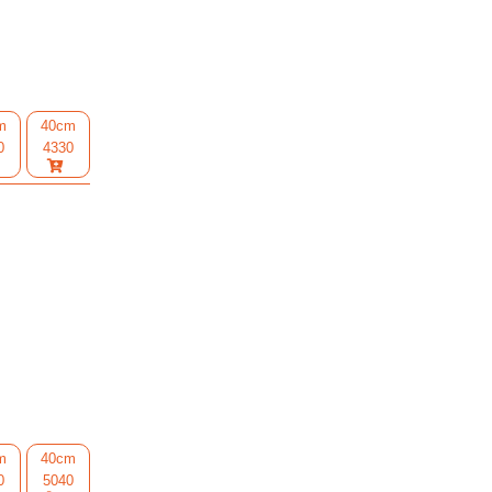
m
40cm
0
4330
m
40cm
0
5040