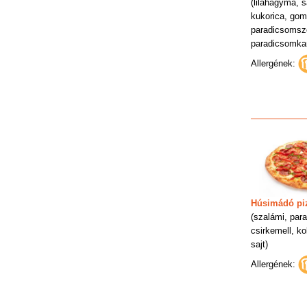
(lilahagyma, sa
kukorica, gom
paradicsomsz
paradicsomkar
Allergének:
Húsimádó pi
(szalámi, par
csirkemell, kol
sajt)
Allergének: