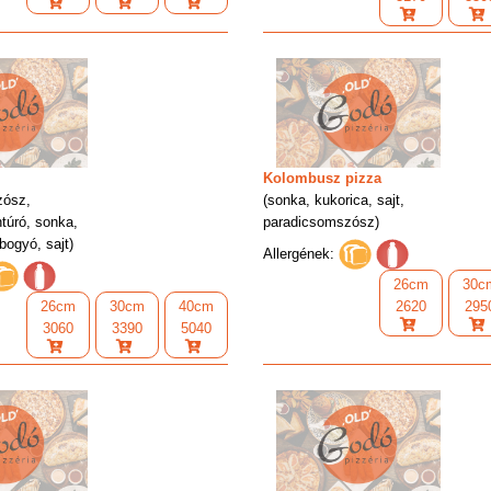
Kolombusz pizza
zósz,
(sonka, kukorica, sajt,
htúró, sonka,
paradicsomszósz)
abogyó, sajt)
Allergének:
26cm
30c
26cm
30cm
40cm
2620
295
3060
3390
5040