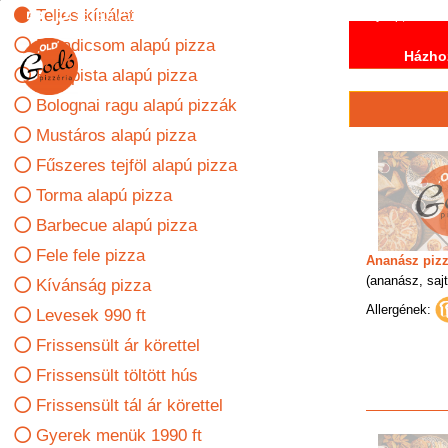
Teljes kínálat
36 (30) / 526 61 62
36 (29) / 745 146
2241 Sülysáp, Vasút u
Paradicsom alapú pizza
Házhoz
Erőspista alapú pizza
Bolognai ragu alapú pizzák
Mustáros alapú pizza
Fűszeres tejföl alapú pizza
Torma alapú pizza
Barbecue alapú pizza
Fele fele pizza
Ananász piz
(ananász, sajt
Kívánság pizza
Allergének:
Levesek 990 ft
Frissensült ár körettel
Frissensült töltött hús
Frissensült tál ár körettel
Gyerek menük 1990 ft