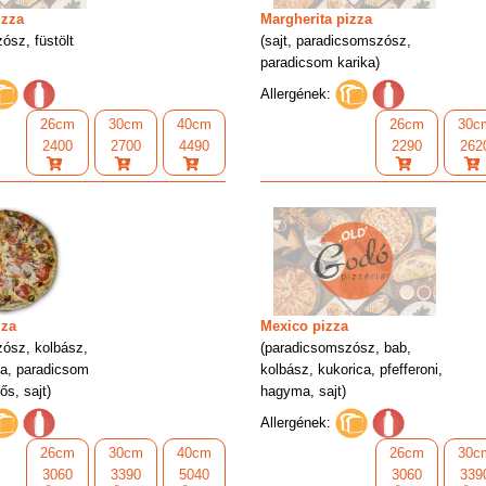
izza
Margherita pizza
ósz, füstölt
(sajt, paradicsomszósz,
paradicsom karika)
Allergének:
26cm
30cm
40cm
26cm
30c
2400
2700
4490
2290
262
zza
Mexico pizza
ósz, kolbász,
(paradicsomszósz, bab,
a, paradicsom
kolbász, kukorica, pfefferoni,
ős, sajt)
hagyma, sajt)
Allergének:
26cm
30cm
40cm
26cm
30c
3060
3390
5040
3060
339