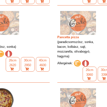
Pancetta pizza
(paradicsomszósz, sonka,
ósz, sonka)
bacon, kolbász, sajt,
mozzarella, olívabogyó,
hagyma)
26cm
30cm
40cm
Allergének:
2620
2950
4600
26cm
30c
3060
339