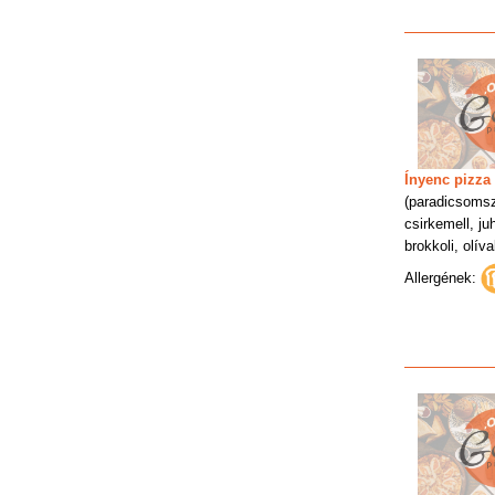
Ínyenc pizza
(paradicsoms
csirkemell, ju
brokkoli, olív
Allergének: