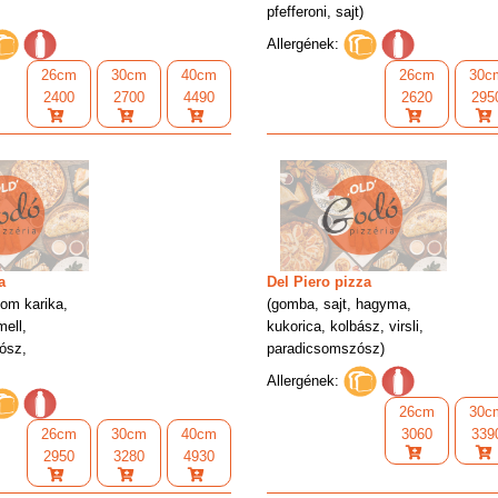
pfefferoni, sajt)
Allergének:
26cm
30cm
40cm
26cm
30c
2400
2700
4490
2620
295
a
Del Piero pizza
som karika,
(gomba, sajt, hagyma,
ell,
kukorica, kolbász, virsli,
ósz,
paradicsomszósz)
Allergének:
26cm
30c
26cm
30cm
40cm
3060
339
2950
3280
4930