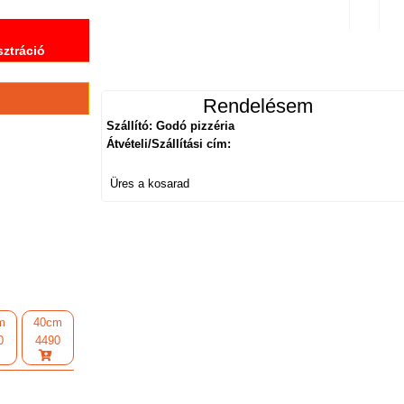
sztráció
Rendelésem
Szállító: Godó pizzéria
Átvételi/Szállítási cím:
Üres a kosarad
m
40cm
0
4490