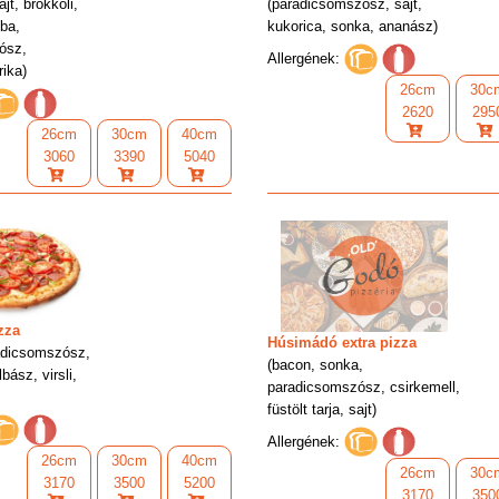
jt, brokkoli,
(paradicsomszósz, sajt,
ba,
kukorica, sonka, ananász)
ósz,
Allergének:
ika)
26cm
30c
2620
295
26cm
30cm
40cm
3060
3390
5040
zza
Húsimádó extra pizza
adicsomszósz,
(bacon, sonka,
bász, virsli,
paradicsomszósz, csirkemell,
füstölt tarja, sajt)
Allergének:
26cm
30cm
40cm
26cm
30c
3170
3500
5200
3170
350