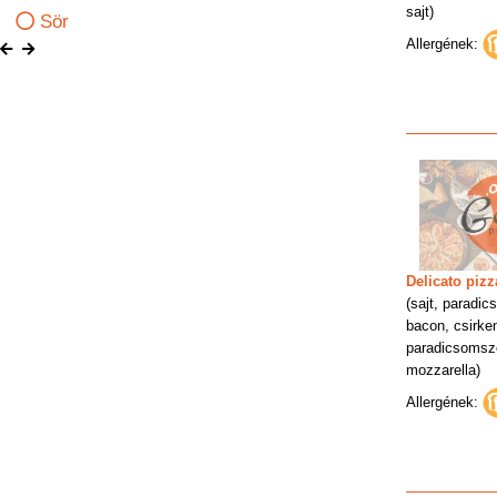
sajt)
Sör
Allergének:
Delicato pizz
(sajt, paradic
bacon, csirkem
paradicsomsz
mozzarella)
Allergének: