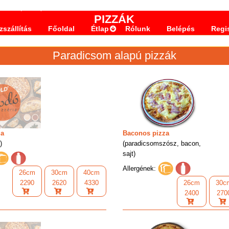
. 45/c
Belépés
PIZZÁK
szállítás
Főoldal
Étlap
Rólunk
Belépés
Regi
Paradicsom alapú pizzák
za
Baconos pizza
)
(paradicsomszósz, bacon,
sajt)
Allergének:
26cm
30cm
40cm
2290
2620
4330
26cm
30c
2400
270