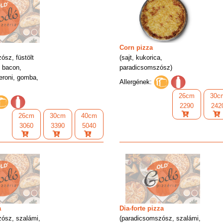
Corn pizza
ósz, füstölt
(sajt, kukorica,
, bacon,
paradicsomszósz)
eroni, gomba,
Allergének:
26cm
30c
2290
242
26cm
30cm
40cm
3060
3390
5040
a
Dia-forte pizza
ósz, szalámi,
(paradicsomszósz, szalámi,