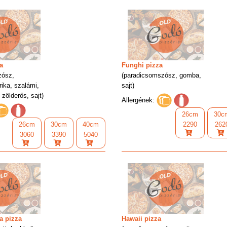
a
Funghi pizza
zósz,
(paradicsomszósz, gomba,
ika, szalámi,
sajt)
 zölderős, sajt)
Allergének:
26cm
30c
26cm
30cm
40cm
2290
262
3060
3390
5040
a pizza
Hawaii pizza