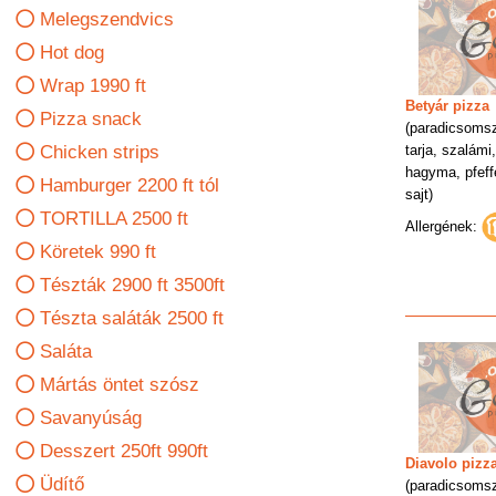
Melegszendvics
Hot dog
Wrap 1990 ft
Betyár pizza
Pizza snack
(paradicsomsz
tarja, szalámi
Chicken strips
hagyma, pfeff
Hamburger 2200 ft tól
sajt)
TORTILLA 2500 ft
Allergének:
Köretek 990 ft
Tészták 2900 ft 3500ft
Tészta saláták 2500 ft
Saláta
Mártás öntet szósz
Savanyúság
Desszert 250ft 990ft
Diavolo pizz
Üdítő
(paradicsomsz