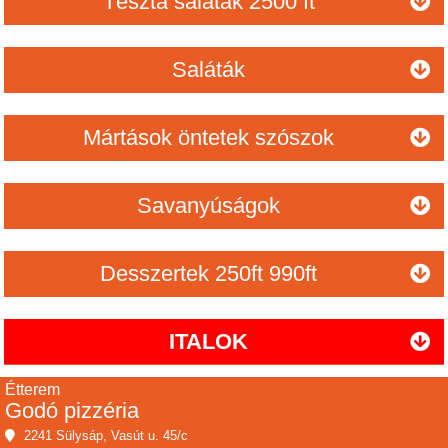
Tészta saláták 2500 ft
Saláták
Mártások öntetek szószok
Savanyúságok
Desszertek 250ft 990ft
ITALOK
Étterem
Godó pizzéria
2241 Sülysáp, Vasút u. 45/c