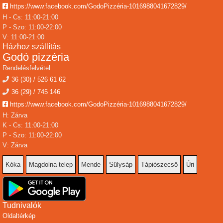
https://www.facebook.com/GodoPizzéria-1016988041672829/
H - Cs: 11:00-21:00
P - Szo: 11:00-22:00
V: 11:00-21:00
Házhoz szállítás
Godó pizzéria
Rendelésfelvétel
36 (30) / 526 61 62
36 (29) / 745 146
https://www.facebook.com/GodoPizzéria-1016988041672829/
H: Zárva
K - Cs: 11:00-21:00
P - Szo: 11:00-22:00
V: Zárva
Kóka
Magdolna telep
Mende
Sülysáp
Tápiószecső
Úri
Tudnivalók
Oldaltérkép