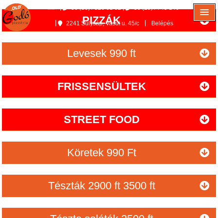
36 (30) / 526 61 62
36 (29) / 745 146
PIZZÁK
2241 Sülysáp, Vasút u. 45/c
Belépés
Levesek 990 ft
FRISSENSÜLTEK
STREET FOOD
Köretek 990 Ft
Tészták 2900 ft 3500 ft