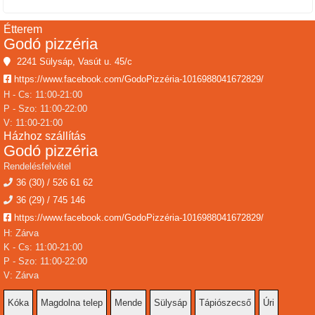
Étterem
Godó pizzéria
2241 Sülysáp, Vasút u. 45/c
https://www.facebook.com/GodoPizzéria-1016988041672829/
H - Cs: 11:00-21:00
P - Szo: 11:00-22:00
V: 11:00-21:00
Házhoz szállítás
Godó pizzéria
Rendelésfelvétel
36 (30) / 526 61 62
36 (29) / 745 146
https://www.facebook.com/GodoPizzéria-1016988041672829/
H: Zárva
K - Cs: 11:00-21:00
P - Szo: 11:00-22:00
V: Zárva
Kóka
Magdolna telep
Mende
Sülysáp
Tápiószecső
Úri