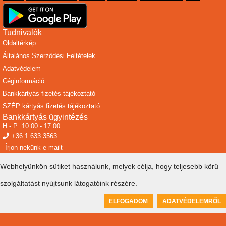
Tudnivalók
Oldaltérkép
Általános Szerződési Feltételek...
Adatvédelem
Céginformáció
Bankkártyás fizetés tájékoztató
SZÉP kártyás fizetés tájékoztató
Bankkártyás ügyintézés
H - P: 10:00 - 17:00
+36 1 633 3563
Írjon nekünk e-mailt
Webhelyünkön sütiket használunk, melyek célja, hogy teljesebb körű
szolgáltatást nyújtsunk látogatóink részére.
0
ELFOGADOM
ADATVÉDELEMRŐL
Kosár üres
© ToolSiTE Kft. 2026. Minden jog fenntartva!
ToolSiTE Éttermi webáruház