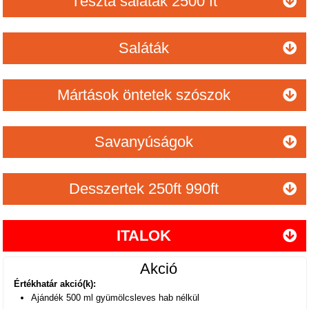
Tészta saláták 2500 ft
Saláták
Mártások öntetek szószok
Savanyúságok
Desszertek 250ft 990ft
ITALOK
Akció
Értékhatár akció(k):
Ajándék 500 ml gyümölcsleves hab nélkül