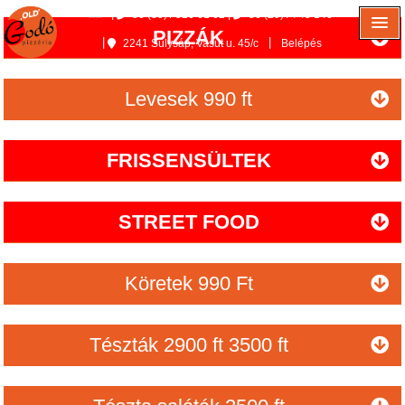
36 (30) / 526 61 62
36 (29) / 745 146
PIZZÁK
2241 Sülysáp, Vasút u. 45/c
Belépés
Levesek 990 ft
FRISSENSÜLTEK
STREET FOOD
Köretek 990 Ft
Tészták 2900 ft 3500 ft