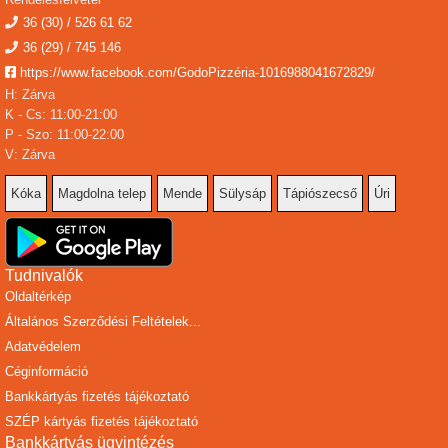
36 (30) / 526 61 62
36 (29) / 745 146
https://www.facebook.com/GodoPizzéria-1016988041672829/
H: Zárva
K - Cs: 11:00-21:00
P - Szo: 11:00-22:00
V: Zárva
Kóka
Magdolna telep
Mende
Sülysáp
Tápiószecső
Úri
Tudnivalók
Oldaltérkép
Általános Szerződési Feltételek...
Adatvédelem
Céginformáció
Bankkártyás fizetés tájékoztató
SZÉP kártyás fizetés tájékoztató
Bankkártyás ügyintézés