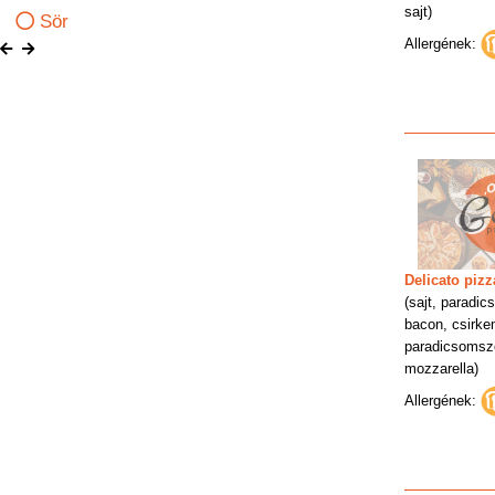
sajt)
Sör
Allergének:
Delicato pizz
(sajt, paradic
bacon, csirkem
paradicsomsz
mozzarella)
Allergének: