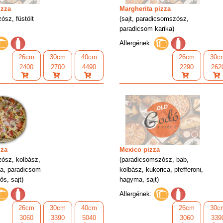
izza
Margherita pizza
ósz, füstölt
(sajt, paradicsomszósz,
paradicsom karika)
Allergének:
26cm
30cm
40cm
26cm
30c
2400
2700
4490
2290
262
zza
Mexico pizza
ósz, kolbász,
(paradicsomszósz, bab,
a, paradicsom
kolbász, kukorica, pfefferoni,
ős, sajt)
hagyma, sajt)
Allergének:
26cm
30cm
40cm
26cm
30c
3060
3390
5040
3060
339