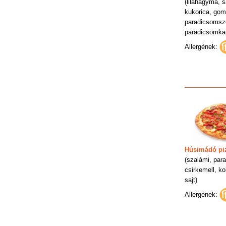
(lilahagyma, sa
kukorica, gom
paradicsomsz
paradicsomkar
Allergének:
Húsimádó pi
(szalámi, par
csirkemell, kol
sajt)
Allergének: