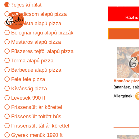
Teljes kínálat
36 (30) / 526 61 62
36 (29) / 745 146
2241 Sülysáp, Vasút u
Paradicsom alapú pizza
Házhoz
Erőspista alapú pizza
Bolognai ragu alapú pizzák
Mustáros alapú pizza
Fűszeres tejföl alapú pizza
Torma alapú pizza
Barbecue alapú pizza
Fele fele pizza
Ananász piz
(ananász, sajt
Kívánság pizza
Allergének:
Levesek 990 ft
Frissensült ár körettel
Frissensült töltött hús
Frissensült tál ár körettel
Gyerek menük 1990 ft