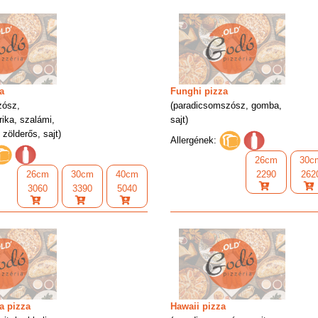
a
Funghi pizza
zósz,
(paradicsomszósz, gomba,
ika, szalámi,
sajt)
 zölderős, sajt)
Allergének:
26cm
30c
26cm
30cm
40cm
2290
262
3060
3390
5040
a pizza
Hawaii pizza