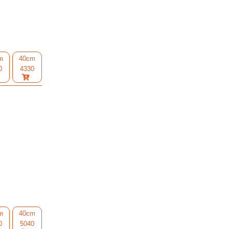
m
40cm
0
4330
m
40cm
0
5040