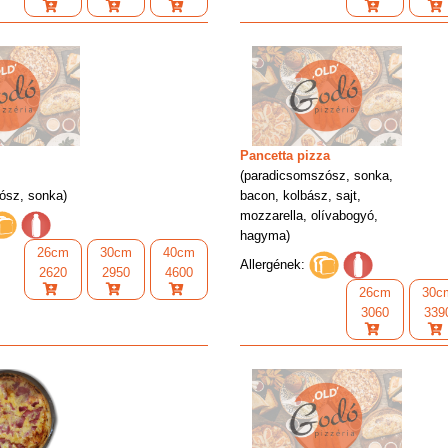
Pancetta pizza
(paradicsomszósz, sonka,
ósz, sonka)
bacon, kolbász, sajt,
mozzarella, olívabogyó,
hagyma)
26cm
30cm
40cm
Allergének:
2620
2950
4600
26cm
30c
3060
339