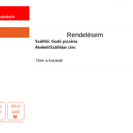
sztráció
Rendelésem
Szállító: Godó pizzéria
Átvételi/Szállítási cím:
Üres a kosarad
m
40cm
0
4490