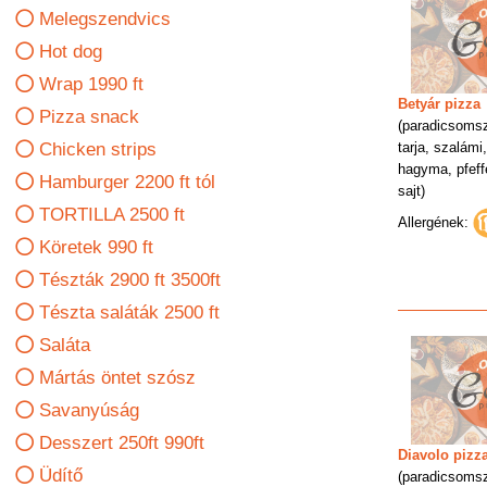
Melegszendvics
Hot dog
Wrap 1990 ft
Betyár pizza
Pizza snack
(paradicsomsz
tarja, szalámi
Chicken strips
hagyma, pfeff
Hamburger 2200 ft tól
sajt)
TORTILLA 2500 ft
Allergének:
Köretek 990 ft
Tészták 2900 ft 3500ft
Tészta saláták 2500 ft
Saláta
Mártás öntet szósz
Savanyúság
Desszert 250ft 990ft
Diavolo pizz
Üdítő
(paradicsomsz