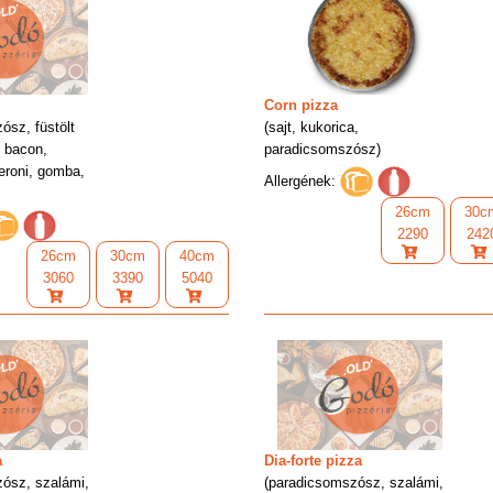
Corn pizza
ósz, füstölt
(sajt, kukorica,
, bacon,
paradicsomszósz)
eroni, gomba,
Allergének:
26cm
30c
2290
242
26cm
30cm
40cm
3060
3390
5040
a
Dia-forte pizza
ósz, szalámi,
(paradicsomszósz, szalámi,