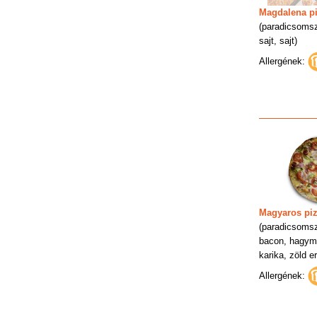
Magdalena p
(paradicsomsz
sajt, sajt)
Allergének:
Magyaros pi
(paradicsomsz
bacon, hagym
karika, zöld er
Allergének: