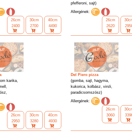
pfefferoni, sajt)
Allergének:
26cm
30cm
40cm
26cm
30c
2400
2700
4490
2620
295
a
Del Piero pizza
som karika,
(gomba, sajt, hagyma,
ell,
kukorica, kolbász, virsli,
ósz,
paradicsomszósz)
Allergének:
26cm
30c
26cm
30cm
40cm
3060
339
2950
3280
4930