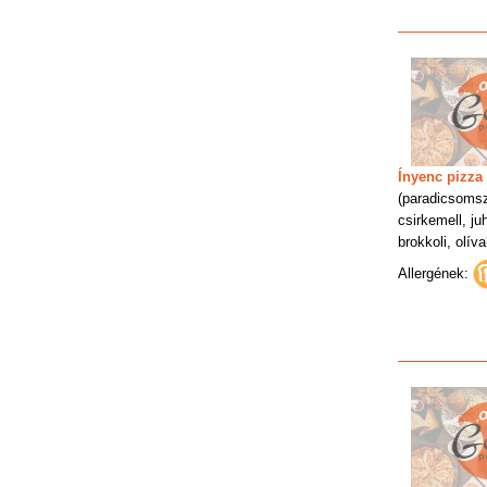
Ínyenc pizza
(paradicsoms
csirkemell, ju
brokkoli, olív
Allergének: