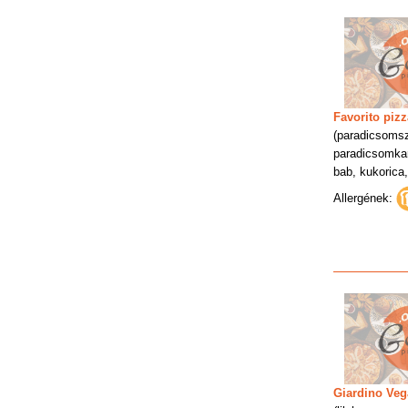
Favorito pizz
(paradicsoms
paradicsomkar
bab, kukorica,
Allergének:
Giardino Veg