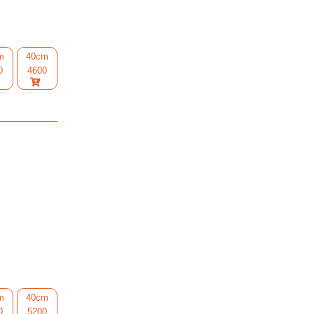
m
40cm
0
4600
m
40cm
0
5200