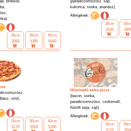
jt, brokkoli,
(paradicsomszósz, sajt,
ba,
kukorica, sonka, ananász)
ósz,
Allergének:
ika)
26cm
30c
2620
295
26cm
30cm
40cm
3060
3390
5040
zza
Húsimádó extra pizza
adicsomszósz,
(bacon, sonka,
bász, virsli,
paradicsomszósz, csirkemell,
füstölt tarja, sajt)
Allergének:
26cm
30cm
40cm
26cm
30c
3170
3500
5200
3170
350